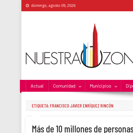
Skip
domingo, agosto 09, 2026
to
content
Nuestra Zona
La Voz de los Colonos
Actual
Comunidad
Municipios
Dip
ETIQUETA:
FRANCISCO JAVIER ENRÍQUEZ RINCÓN
Más de 10 millones de personas