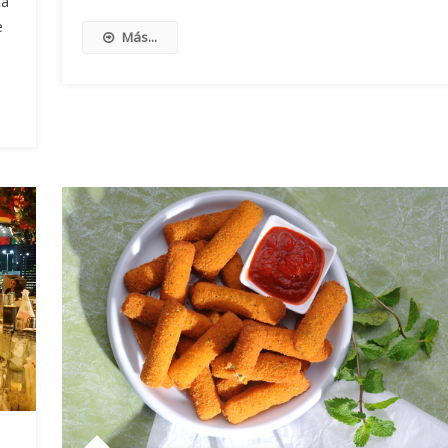
ta
e
Más...