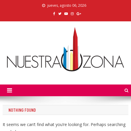
Skip
jueves, agosto 06, 2026
to
content
Nuestra Zona
La Voz de los Colonos
NOTHING FOUND
It seems we can’t find what you’re looking for. Perhaps searching