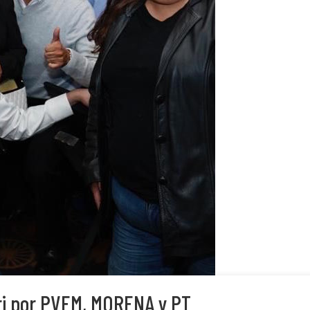
ri por PVEM, MORENA y PT