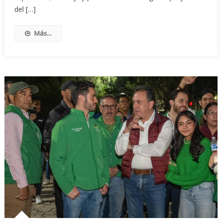
del […]
Más...