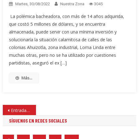
Martes, 30/08/2022
Nuestra Zona
3045
La polémica bacheadora, con más de 14 años adquirida,
que costó 5 millones de dólares, y se encuentra
almacenada, puede servir con una mínima inversión y
solucionaría la situación calamitosa de calles de las
colonias Ahuizotla, zona industrial, Loma Linda entre
muchas otras, pero no se ha utilizado por cuestiones
partidistas, aseguró el ex […]
Más...
Navegación
Entradas anteriores
de
SÍGUENOS EN REDES SOCIALES
entradas