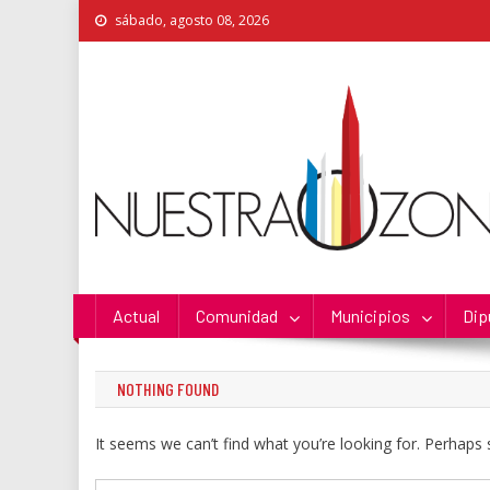
Skip
sábado, agosto 08, 2026
to
content
Nuestra Zona
La Voz de los Colonos
Actual
Comunidad
Municipios
Dip
NOTHING FOUND
It seems we can’t find what you’re looking for. Perhaps 