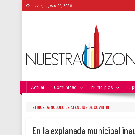
Skip
jueves, agosto 06, 2026
to
content
Nuestra Zona
La Voz de los Colonos
Actual
Comunidad
Municipios
Dip
ETIQUETA:
MÓDULO DE ATENCIÓN DE COVID-19
En la explanada municipal ina