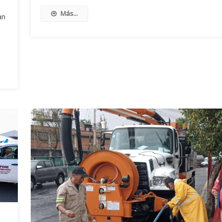
Más...
an