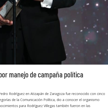
por manejo de campaña política
Pedro Rodríguez en Atizapán de Zaragoza fue reconocido con cinco
egorías de la Comunicación Política, dio a conocer el organismo
onocimientos para Rodríguez Villegas también fueron en las