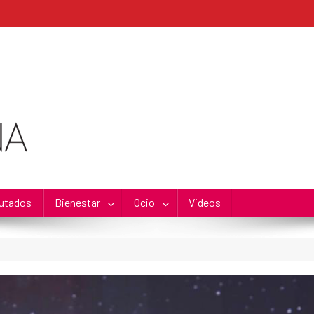
utados
Bienestar
Ocio
Videos