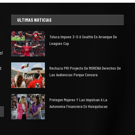
ULTIMAS NOTICIAS
Toluca Impone 3-0 A Seattle En Arranque De
Leagues Cup
el
z
Rechaza PRI Proyecto De MORENA Derechos De
Las Audiencias Porque Censura
Protegen Mujeres Y Las Impulsan A La
Autonomía Financiera En Huixquilucan