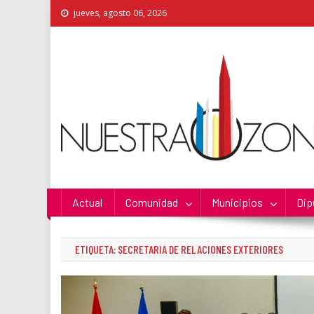
Skip
jueves, agosto 06, 2026
to
content
Nuestra Zona
La Voz de los Colonos
Actual
Comunidad
Municipios
Dip
ETIQUETA:
SECRETARIA DE RELACIONES EXTERIORES