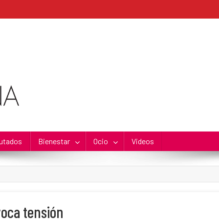
utados
Bienestar
Ocio
Videos
oca tensión