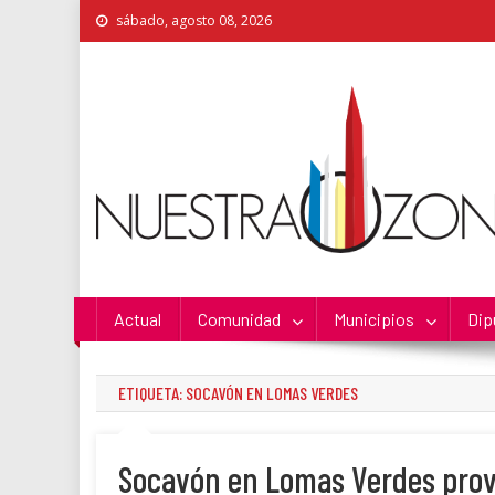
Skip
sábado, agosto 08, 2026
to
content
Nuestra Zona
La Voz de los Colonos
Actual
Comunidad
Municipios
Dip
ETIQUETA:
SOCAVÓN EN LOMAS VERDES
Socavón en Lomas Verdes prov