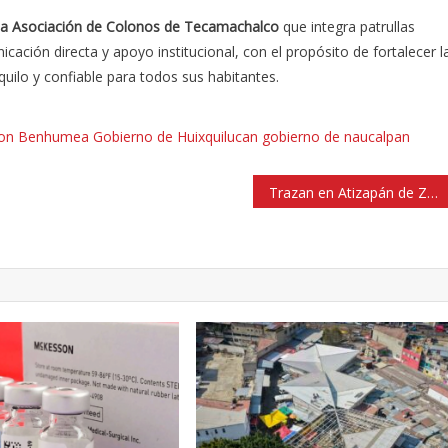
la Asociación de Colonos de Tecamachalco
que integra patrullas
cación directa y apoyo institucional, con el propósito de fortalecer l
quilo y confiable para todos sus habitantes.
ton Benhumea
Gobierno de Huixquilucan
gobierno de naucalpan
Trazan en Atizapán de Zaragoza Ruta del Calzado hasta 13 de noviembre