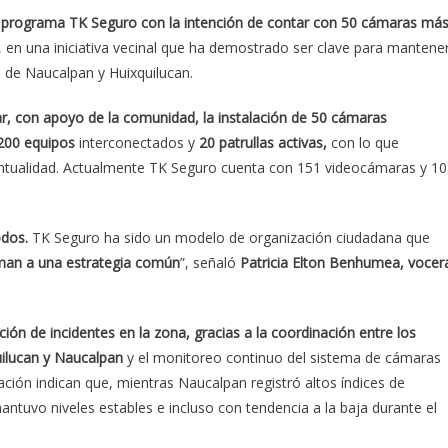
 programa TK Seguro con la intención de contar con 50 cámaras má
, en una iniciativa vecinal que ha demostrado ser clave para mantene
 de Naucalpan y Huixquilucan.
r, con apoyo de la comunidad, la instalación de 50 cámaras
 200 equipos
interconectados y
20 patrullas activas,
con lo que
entualidad. Actualmente TK Seguro cuenta con 151 videocámaras y 10
odos.
TK Seguro ha sido un modelo de organización ciudadana que
man a una estrategia común
”, señaló
Patricia Elton Benhumea, vocer
ión de incidentes en la zona, gracias a la coordinación entre los
quilucan y Naucalpan
y el monitoreo continuo del sistema de cámaras
ación indican que, mientras Naucalpan registró altos índices de
ntuvo niveles estables e incluso con tendencia a la baja durante el