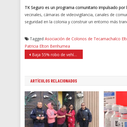
TK Seguro es un programa comunitario impulsado por 
vecinales, cámaras de videovigilancia, canales de comuni
seguridad en la colonia y construir un entorno más tran
Tagged
Asociación de Colonos de Tecamachalco
El
Patricia Elton Benhumea
Navegación
Baja 55% robo de vehículo en Naucalpan, afirman en Consejo de Seguridad
de
entradas
ARTÍCULOS RELACIONADOS