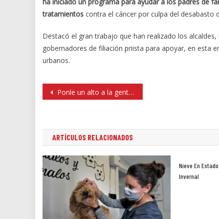
ha iniciado un programa para ayudar a los padres de fa
tratamientos
contra el cáncer por culpa del desabasto 
Destacó el gran trabajo que han realizado los alcaldes, 
gobernadores de filiación priista para apoyar, en esta
urbanos.
Navegación
Ponle un alto a la gente tóxica
de
entradas
ARTÍCULOS RELACIONADOS
Nieve En Estado
Invernal