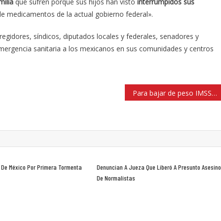
milia
que sufren porque sus hijos han visto
interrumpidos sus
de medicamentos de la actual gobierno federal».
regidores, síndicos, diputados locales y federales, senadores y
 emergencia sanitaria a los mexicanos en sus comunidades y centros
Para bajar de peso IMSS recomienda evitar tratamientos milagrosos, pueden afectar el sistema inmune
 De México Por Primera Tormenta
Denuncian A Jueza Que Liberó A Presunto Asesin
De Normalistas