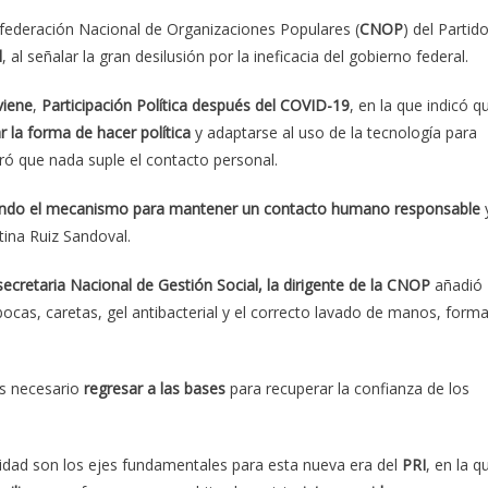
onfederación Nacional de Organizaciones Populares (
CNOP
) del Partid
l
, al señalar la gran desilusión por la ineficacia del gobierno federal.
viene
,
Participación Política después del COVID-19
, en la que indicó q
 la forma de hacer política
y adaptarse al uso de la tecnología para
aró que nada suple el contacto personal.
ando el mecanismo para mantener un contacto humano responsable
tina Ruiz Sandoval.
ecretaria Nacional de Gestión Social, la dirigente de la CNOP
añadió
ocas, caretas, gel antibacterial y el correcto lavado de manos, form
 es necesario
regresar a las bases
para recuperar la confianza de los
ridad son los ejes fundamentales para esta nueva era del
PRI
, en la q