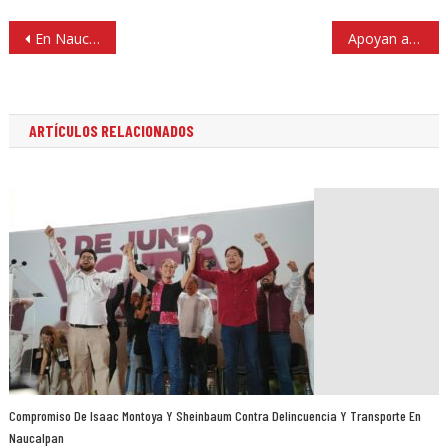
Navegación
En Naucalpan elementos de la Guardia Municipal terminaron curso del Sistema Acusatorio Penal
Apoyan a 18 familias afectadas por inundaciones en Tlalnepantla
de
entradas
ARTÍCULOS RELACIONADOS
Compromiso De Isaac Montoya Y Sheinbaum Contra Delincuencia Y Transporte En
Naucalpan