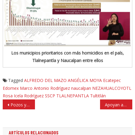
Los municipios prioritarios con más homicidios en el país,
Tlalnepantla y Naucalpan entre ellos
Tagged
ALFREDO DEL MAZO
ANGÉLICA MOYA
Ecatepec
Edomex
Marco Antonio Rodríguez
naucalpan
NEZAHUALCOYOTL
Rosa Icela Rodríguez
SSCP
TLALNEPANTLA
Tultitlán
Navegación
Pozos y red abandonados en Naucalpan; impulsarán grandes obras
Apoyan a familias vulnerables en Huixquilucan
de
entradas
ARTÍCULOS RELACIONADOS