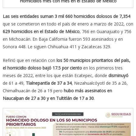
Homicidios mes con mes en el Estado de México
Las seis entidades suman 3 mil 660 homicidios dolosos de 7,354
que se cometieron en todo el país de enero a marzo de 2022, con
629 homicidios en el Estado de México
, 766 en Guanajuato y 756
en Michoacán. En Baja California fueron 593 asesinados y en
Sonora 448. Le siguen Chihuahua 411 y Zacatecas 329.
Refirió que en relación con
los 50 municipios prioritarios del país,
el homicidio doloso bajó 17.5 por ciento
en los primeros tres
meses de 2022, entre los que están Ecatepec, donde
disminuyó
de 61 a 49,
Tlalnepantla de 37 a 34
, Nezahualcóyotl de 35 a 26,
Chimalhuacán de 26 a 19 pero
hubo más asesinatos en
Naucalpan de 27 a 30 y en Tultitlán de 17 a 30
.