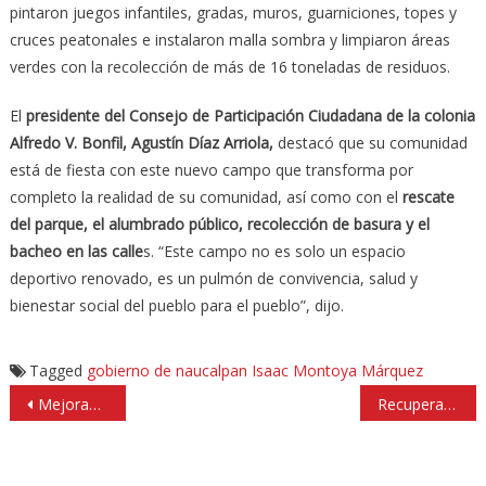
pintaron juegos infantiles, gradas, muros, guarniciones, topes y
cruces peatonales e instalaron malla sombra y limpiaron áreas
verdes con la recolección de más de 16 toneladas de residuos.
El
presidente del Consejo de Participación Ciudadana de la colonia
Alfredo V. Bonfil, Agustín Díaz Arriola,
destacó que su comunidad
está de fiesta con este nuevo campo que transforma por
completo la realidad de su comunidad, así como con el
rescate
del parque, el alumbrado público, recolección de basura y el
bacheo en las calle
s. “Este campo no es solo un espacio
deportivo renovado, es un pulmón de convivencia, salud y
bienestar social del pueblo para el pueblo”, dijo.
Tagged
gobierno de naucalpan
Isaac Montoya Márquez
Navegación
Mejoran abasto de agua para 7 mil ciudadanos en Huixquilucan
Recupera policía de Naucalpan dos autos robados
de
entradas