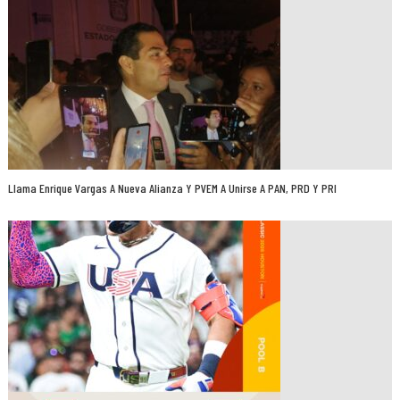
Llama Enrique Vargas A Nueva Alianza Y PVEM A Unirse A PAN, PRD Y PRI