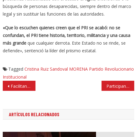
búsqueda de personas desaparecidas, siempre dentro del marco
legal y sin sustituir las funciones de las autoridades.
«Que lo escuchen quienes creen que el PRI se acabó: no se
confundan, el PRI tiene historia, territorio, militancia y una causa
más grande
que cualquier derrota. Este Estado no se rinde, se
defiende», sentenció la líder del priismo estatal.
Tagged
Cristina Ruiz Sandoval
MORENA
Partido Revolucionario
Institucional
Navegación
Facilitan pago de deuda por consumo de agua en Tlalnepantla
Participan 1,500 en Mundialito Huixquilucan de activación física y sana convivencia
de
entradas
ARTÍCULOS RELACIONADOS