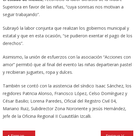
Superiora en favor de las niñas, “cuya sonrisas nos motivan a
seguir trabajando”.
Subrayó la labor conjunta que realizan los gobiernos municipal y
estatal y que en esta ocasión, “se pudieron exentar el pago de los
derechos”.
Asimismo, la unión de esfuerzos con la asociación “Acciones con
amor” permitió que al final del evento las niñas departieran pastel
y recibieran juguetes, ropa y dulces.
También se contó con la asistencia del síndico Isaac Sánchez, los
regidores Patricia Alonso, Francisco López, Celso Domínguez y
César Basilio; Lorena Paredes, Oficial del Registro Civil 04,
Mariano Ruiz, Subdirector Zona Nororiente y Jesús Hernández,
Jefe de la Oficina Regional II Cuautitlán Izcalli.
Navegación
Firman convenio Tlalnepantla e INAH para conservar Pirámide de Tenayuca
Enrique Vargas reconoce trabajo del personal de la Brigada Forestal