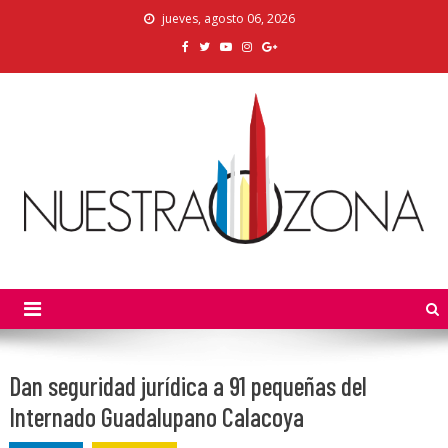
Skip
jueves, agosto 06, 2026
to
content
Nuestra Zona
La Voz de los Colonos
Dan seguridad jurídica a 91 pequeñas del
Internado Guadalupano Calacoya