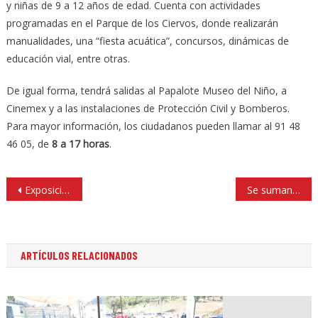
y niñas de 9 a 12 años de edad. Cuenta con actividades
programadas en el Parque de los Ciervos, donde realizarán
manualidades, una “fiesta acuática”, concursos, dinámicas de
educación vial, entre otras.
De igual forma, tendrá salidas al Papalote Museo del Niño, a
Cinemex y a las instalaciones de Protección Civil y Bomberos.
Para mayor información, los ciudadanos pueden llamar al 91 48
46 05, de
8 a 17 horas
.
Navegación
Exposición «Color» de artistas del Colectivo Orgánico
Se suman empresarios a la adopción de un área verde
de
entradas
ARTÍCULOS RELACIONADOS