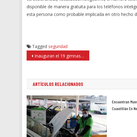
disponible de manera gratuita para los teléfonos inteli
esta persona como probable implicada en otro hecho de
Tagged
seguridad
Navegación
Inauguran el 19 gimnasio de calistenia en Huixquilucan
de
entradas
ARTÍCULOS RELACIONADOS
Encuentran Muer
Cuautitlán En N