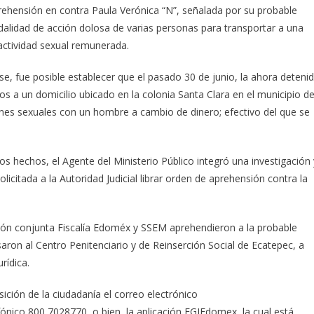
ehensión en contra Paula Verónica “N”, señalada por su probable
odalidad de acción dolosa de varias personas para transportar a una
 actividad sexual remunerada.
e, fue posible establecer que el pasado 30 de junio, la ahora deteni
os a un domicilio ubicado en la colonia Santa Clara en el municipio d
nes sexuales con un hombre a cambio de dinero; efectivo del que se
s hechos, el Agente del Ministerio Público integró una investigación 
icitada a la Autoridad Judicial librar orden de aprehensión contra la
ión conjunta Fiscalía Edoméx y SSEM aprehendieron a la probable
aron al Centro Penitenciario y de Reinserción Social de Ecatepec, a
rídica.
ición de la ciudadanía el correo electrónico
nico 800 7028770, o bien, la aplicación FGJEdomex, la cual está