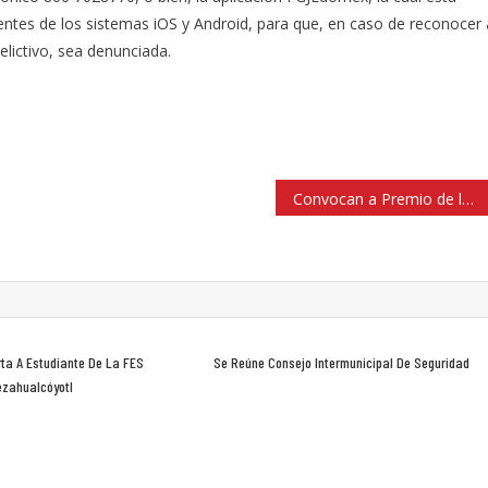
gentes de los sistemas iOS y Android, para que, en caso de reconocer 
lictivo, sea denunciada.
Convocan a Premio de la Juventud de Huixquilucan
ta A Estudiante De La FES
Se Reúne Consejo Intermunicipal De Seguridad
ezahualcóyotl