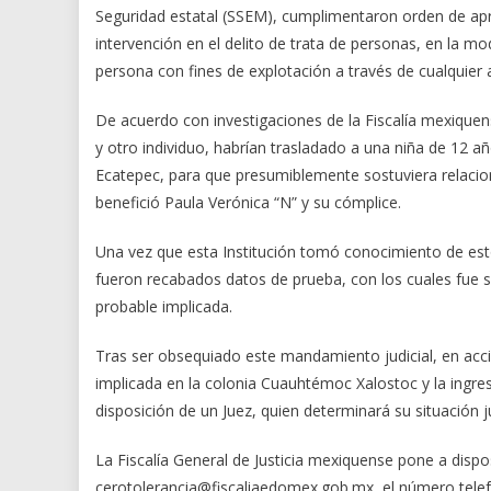
Seguridad estatal (SSEM), cumplimentaron orden de apr
intervención en el delito de trata de personas, en la m
persona con fines de explotación a través de cualquier
De acuerdo con investigaciones de la Fiscalía mexiquens
y otro individuo, habrían trasladado a una niña de 12 añ
Ecatepec, para que presumiblemente sostuviera relacio
benefició Paula Verónica “N” y su cómplice.
Una vez que esta Institución tomó conocimiento de esto
fueron recabados datos de prueba, con los cuales fue sol
probable implicada.
Tras ser obsequiado este mandamiento judicial, en acc
implicada en la colonia Cuauhtémoc Xalostoc y la ingres
disposición de un Juez, quien determinará su situación ju
La Fiscalía General de Justicia mexiquense pone a dispos
cerotolerancia@fiscaliaedomex.gob.mx, el número telefó