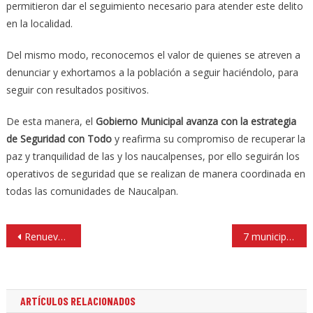
permitieron dar el seguimiento necesario para atender este delito
en la localidad.
Del mismo modo, reconocemos el valor de quienes se atreven a
denunciar y exhortamos a la población a seguir haciéndolo, para
seguir con resultados positivos.
De esta manera, el
Gobierno Municipal avanza con la estrategia
de Seguridad con Todo
y reafirma su compromiso de recuperar la
paz y tranquilidad de las y los naucalpenses, por ello seguirán los
operativos de seguridad que se realizan de manera coordinada en
todas las comunidades de Naucalpan.
Navegación
Renuevan calles de Los Pastores y Echegaray con bacheo y alumbrado Naucalpan
7 municipios de Edomex, gobernados por MORENA, los más inseguros: PRI
de
entradas
ARTÍCULOS RELACIONADOS