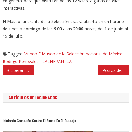
en general para que disfruten de las 12 salas, algunas de ellas
interactivas.
El Museo Itinerante de la Selección estará abierto en un horario
de lunes a domingo de las
9:00 a las 20:00 horas
, del 1 de junio al
15 de julio.
Tagged
Mundo E
Museo de la Selección nacional de México
Rodrigo Renovales
TLALNEPANTLA
Navegación
Liberan a tres menores privadas de su libertad en Nicolás Romero
Potros de la UAEM consiguen oro en futbol, en la Universiada Nacional
de
entradas
ARTÍCULOS RELACIONADOS
Iniciarán Campaña Contra El Acoso En El Trabajo