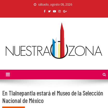
Skip
sábado, agosto 08, 2026
to
content
Nuestra Zona
La Voz de los Colonos
En Tlalnepantla estará el Museo de la Selección
Nacional de México