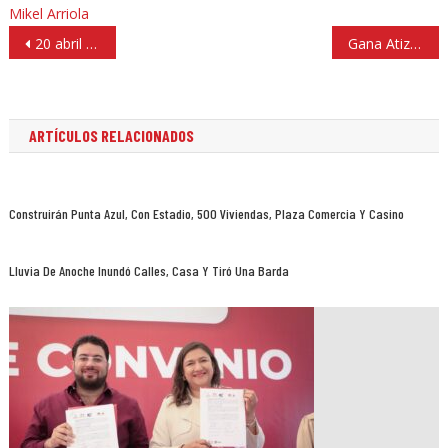
Mikel Arriola
Navegación
20 abril abren lateral de Periférico, Naucalpan, y a final de mes hasta Tepotzotlán
Gana Atizapán de Zaragoza distinción Destino de Reuniones
de
entradas
ARTÍCULOS RELACIONADOS
Construirán Punta Azul, Con Estadio, 500 Viviendas, Plaza Comercia Y Casino
Lluvia De Anoche Inundó Calles, Casa Y Tiró Una Barda