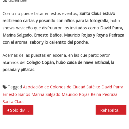
20 diciembre
.
Como no puede faltar en estos eventos,
Santa Claus estuvo
recibiendo cartas y posando con niños para la fotografía
, hubo
shows navideño que disfrutaron los invitados como
David Parra,
Marina Salgado, Ernesto Baños, Mauricio Rojas y Reyna Pedraza
con el aroma, sabor y lo calientito del ponche.
Además de las puestas en escena, en las que participaron
alumnos del
Colegio Copán, hubo caída de nieve artificial, la
posada y piñatas
.
Tagged
Asociación de Colonos de Ciudad Satélite
David Parra
Ernesto Baños
Marina Salgado
Mauricio Rojas
Reina Pedraza
Santa Claus
Navegación
Solo división, promesas y tarjetas rosas ofrecen otros critica PVEM
Rehabilitan concha acústica en deportivo público en Caracoles
de
entradas