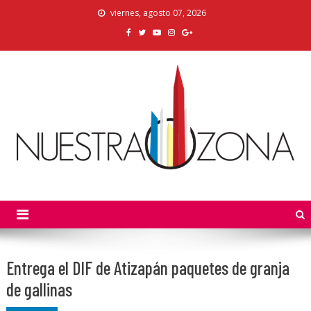
Skip
viernes, agosto 07, 2026
to
content
Nuestra Zona
La Voz de los Colonos
Entrega el DIF de Atizapán paquetes de granja
de gallinas