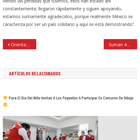
viendo las pérdidas que tuvimos, ellos han estado ahí
constantemente; llegaron rápidamente y siguen apoyando,
estamos sumamente agradecidos, porque realmente México se
caracteriza por ser un país solidario y aquí se está demostrando”.
Navegación
Orientan a jóvenes en derechos como identidad, a la vida, y familia en Atizapán
Suman 49 parques infantiles inaugurados en Huxquilucan
de
entradas
ARTÍCULOS RELACIONADOS
Para El Día Del Niño Invitan A Los Pequeños A Participar En Concurso De Dibujo