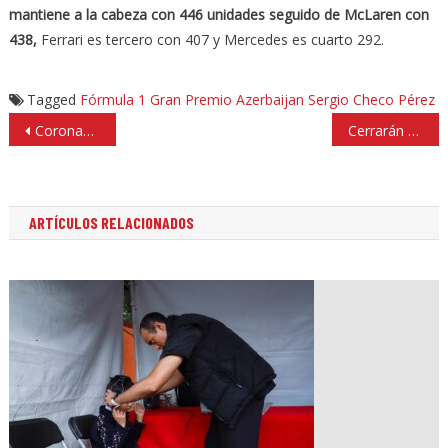
mantiene a la cabeza con 446 unidades seguido de McLaren con
438,
Ferrari es tercero con 407 y Mercedes es cuarto 292.
Tagged
Fórmula 1
Gran Premio Azerbaijan
Sergio Checo Pérez
Navegación
Coronan a María Inés reina Fiestas Patrias de tercera edad en Tlalnepantla
Cerrarán calles y desplegarán policía por Fiestas Patrias en Naucalpan
de
entradas
ARTÍCULOS RELACIONADOS