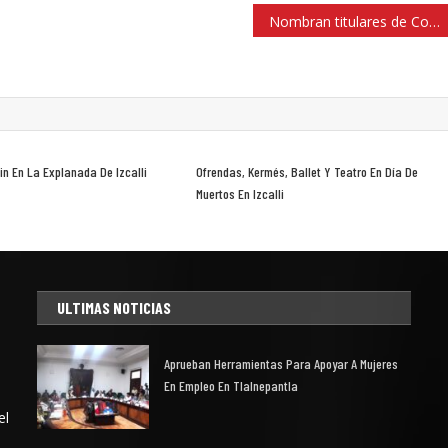
Nombran titulares de Contraloría y Servicios urbanos en Tlalnepantla
in En La Explanada De Izcalli
Ofrendas, Kermés, Ballet Y Teatro En Día De
Muertos En Izcalli
ULTIMAS NOTICIAS
Aprueban Herramientas Para Apoyar A Mujeres
En Empleo En Tlalnepantla
el