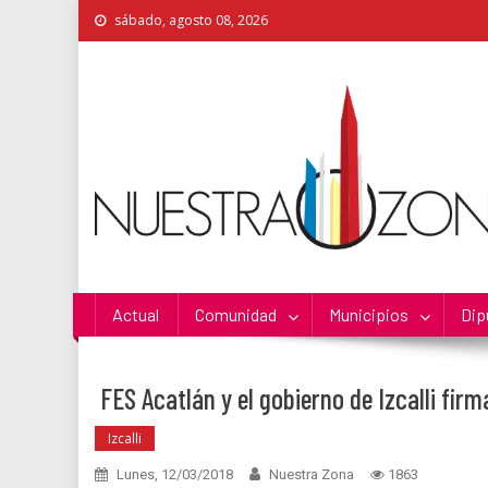
Skip
sábado, agosto 08, 2026
to
content
Nuestra Zona
La Voz de los Colonos
Actual
Comunidad
Municipios
Dip
FES Acatlán y el gobierno de Izcalli fir
Izcalli
Lunes, 12/03/2018
Nuestra Zona
1863