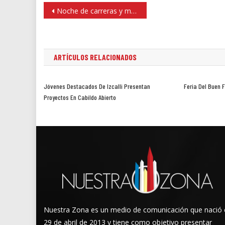
Navegación
Noche de carreras y mucho color en Interlomas
de
entradas
ARTÍCULOS RELACIONADOS
Jóvenes Destacados De Izcalli Presentan
Feria Del Buen F
Proyectos En Cabildo Abierto
Nuestra Zona es un medio de comunicación que nació 
29 de abril de 2013 y tiene como objetivo presentar