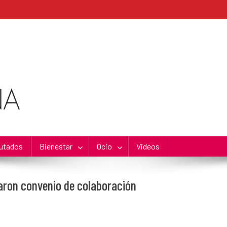
utados
Bienestar
Ocio
Videos
maron convenio de colaboración