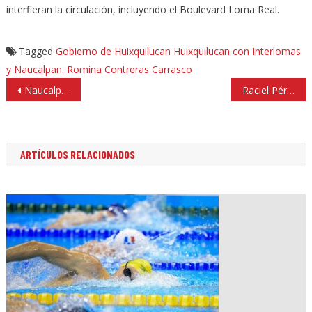
interfieran la circulación, incluyendo el Boulevard Loma Real.
Tagged
Gobierno de Huixquilucan
Huixquilucan con Interlomas
y Naucalpan.
Romina Contreras Carrasco
Navegación
Naucalpan recupera espacios públicos, rehabilitación urbana e instalación de alumbrado público
Raciel Pérez Cruz, entregó trabajos de rescate, pavimetación y mejoramiento urbanodel Andador Av. Morelos
de
entradas
ARTÍCULOS RELACIONADOS