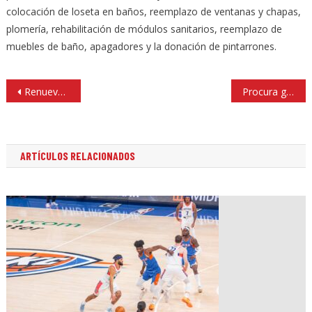
colocación de loseta en baños, reemplazo de ventanas y chapas,
plomería, rehabilitación de módulos sanitarios, reemplazo de
muebles de baño, apagadores y la donación de pintarrones.
Navegación
Renuevan estación de bomberos Barrientos de Tlalnepantla
Procura gobierno de Tlalnepantla bienestar emocional de jóvenes
de
entradas
ARTÍCULOS RELACIONADOS