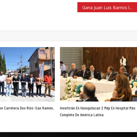
Gana Juan Luis Barrios la 30 Carrera de Arboledas, pero se queda a 40 segundos de récord
Con Carretera Dos Ríos-San Ramón,
Invertirán En Huixquilucan 2 Mdp En Hospital Más
Completo De América Latina