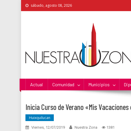
Skip
sábado, agosto 08, 2026
to
content
Nuestra Zona
La Voz de los Colonos
Actual
Comunidad
Municipios
Dip
Inicia Curso de Verano «Mis Vacaciones 
Huixquilucan
Viernes, 12/07/2019
Nuestra Zona
1381