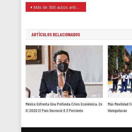
Navegación
Más de 300 autos antiguos y tantas historias en Exposición en el Naucalli el domingo
de
entradas
ARTÍCULOS RELACIONADOS
México Enfrenta Una Profunda Crisis Económica, En
Más Movilidad 
El 2020 El País Decreció 8.3 Porciento
Huixquilucan