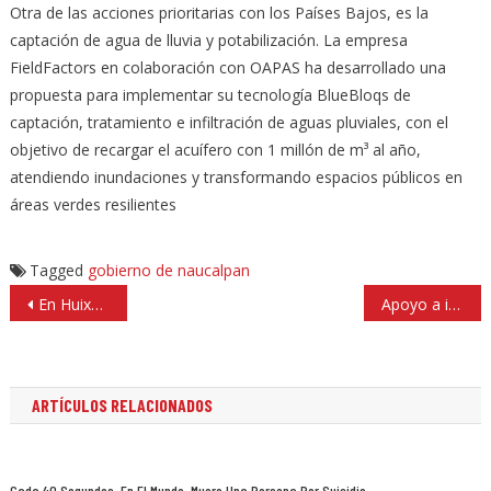
Otra de las acciones prioritarias con los Países Bajos, es la
captación de agua de lluvia y potabilización. La empresa
FieldFactors en colaboración con OAPAS ha desarrollado una
propuesta para implementar su tecnología BlueBloqs de
captación, tratamiento e infiltración de aguas pluviales, con el
objetivo de recargar el acuífero con 1 millón de m³ al año,
atendiendo inundaciones y transformando espacios públicos en
áreas verdes resilientes
Tagged
gobierno de naucalpan
Navegación
En Huixquilucan aguinaldo de servidores públicos libre de ISR
Apoyo a inversión para empleo ofrece gobierno de Naucalpan a empresarios de ASECEM
de
entradas
ARTÍCULOS RELACIONADOS
Cada 40 Segundos, En El Mundo, Muere Una Persona Por Suicidio