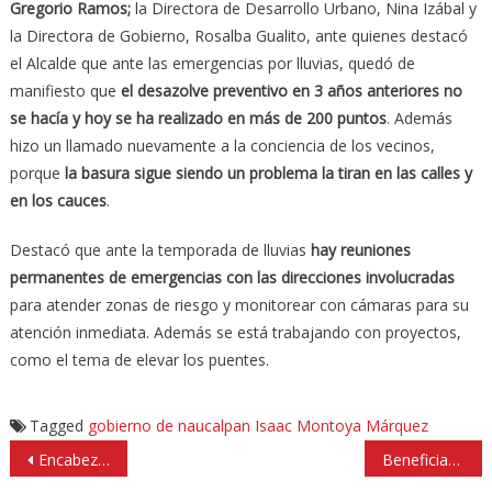
Gregorio Ramos;
la Directora de Desarrollo Urbano, Nina Izábal y
la Directora de Gobierno, Rosalba Gualito, ante quienes destacó
el Alcalde que ante las emergencias por lluvias, quedó de
manifiesto que
el desazolve preventivo en 3 años anteriores no
se hacía y hoy se ha realizado en más de 200 puntos
. Además
hizo un llamado nuevamente a la conciencia de los vecinos,
porque
la basura sigue siendo un problema la tiran en las calles y
en los cauces
.
Destacó que ante la temporada de lluvias
hay reuniones
permanentes de emergencias con las direcciones involucradas
para atender zonas de riesgo y monitorear con cámaras para su
atención inmediata. Además se está trabajando con proyectos,
como el tema de elevar los puentes.
Tagged
gobierno de naucalpan
Isaac Montoya Márquez
Navegación
Encabeza alcaldesa de Huixquilucan rankings de 4 encuestadoras
Benefician a 6 comunidades con rehabilitación de canchas en Someyucan, Naucalpan
de