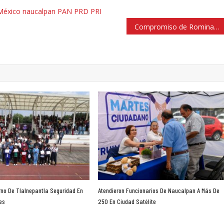
México
naucalpan
PAN
PRD
PRI
Compromiso de Romina Contreras de cuidar patrimonio de Huixquilucan
rno De Tlalnepantla Seguridad En
Atendieron Funcionarios De Naucalpan A Más De
es
250 En Ciudad Satélite