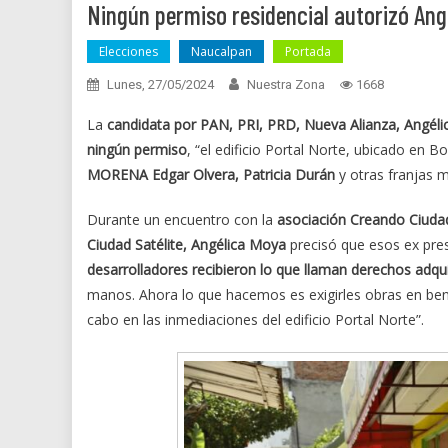
Ningún permiso residencial autorizó An
Elecciones
Naucalpan
Portada
Lunes, 27/05/2024
Nuestra Zona
1668
La
candidata por PAN, PRI, PRD, Nueva Alianza, Angél
ningún permiso
, “el edificio Portal Norte, ubicado en 
MORENA Edgar Olvera, Patricia Durán
y otras franjas 
Durante un encuentro con la
asociación Creando Ciuda
Ciudad Satélite, Angélica Moya
precisó que esos ex pres
desarrolladores recibieron lo que llaman derechos adqui
manos. Ahora lo que hacemos es exigirles obras en ben
cabo en las inmediaciones del edificio Portal Norte”.