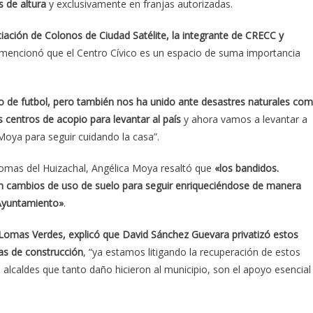
 de altura
y exclusivamente en franjas autorizadas.
iación de Colonos de Ciudad Satélite, la integrante de CRECC y
mencionó que el Centro Cívico es un espacio de suma importancia
o de futbol, pero también nos ha unido ante desastres naturales co
 centros de acopio para levantar al país
y ahora vamos a levantar a
Moya para seguir cuidando la casa”.
Lomas del Huizachal, Angélica Moya resaltó que
«los bandidos.
n cambios de uso de suelo para seguir enriqueciéndose de manera
l Ayuntamiento»
.
 Lomas Verdes, explicó que David Sánchez Guevara privatizó estos
ias de construcción
, “ya estamos litigando la recuperación de estos
s alcaldes que tanto daño hicieron al municipio, son el apoyo esencial