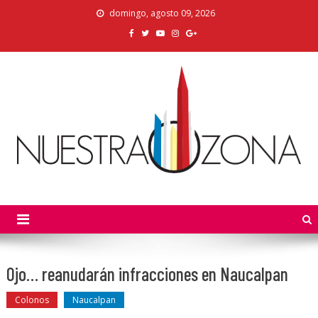
Skip
domingo, agosto 09, 2026
to
content
Nuestra Zona
La Voz de los Colonos
Ojo… reanudarán infracciones en Naucalpan
Colonos
Naucalpan