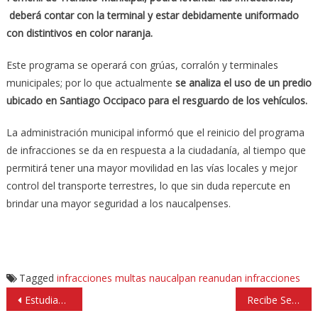
deberá contar con la terminal y estar debidamente uniformado
con distintivos en color naranja.
Este programa se operará con grúas, corralón y terminales
municipales; por lo que actualmente
se analiza el uso de un predio
ubicado en Santiago Occipaco para el resguardo de los vehículos.
La administración municipal informó que el reinicio del programa
de infracciones se da en respuesta a la ciudadanía, al tiempo que
permitirá tener una mayor movilidad en las vías locales y mejor
control del transporte terrestres, lo que sin duda repercute en
brindar una mayor seguridad a los naucalpenses.
Tagged
infracciones
multas
naucalpan
reanudan infracciones
Navegación
Estudiantes muestran sus conocimientos, arte y liderazgo en el CENTRO ACADÉMICO XIPAL Lomas Verdes
Recibe Sebastián López beca del Edomex para estudiar en Rusia
de