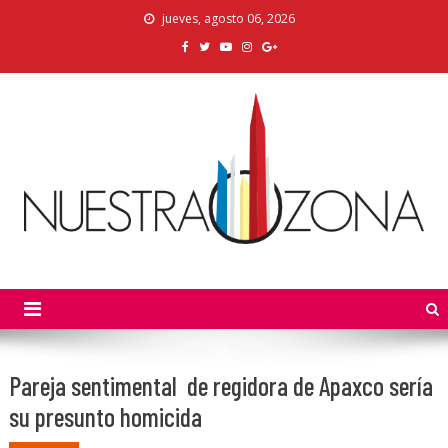
Skip
jueves, agosto 06, 2026
to
content
Nuestra Zona
La Voz de los Colonos
Pareja sentimental de regidora de Apaxco sería
su presunto homicida