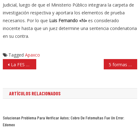
Judicial, luego de que el Ministerio Público integrara la carpeta de
investigación respectiva y aportara los elementos de prueba
necesarios. Por lo que
Luis Fernando «N»
es considerado
inocente hasta que un juez determine una sentencia condenatoria
en su contra.
Tagged
Apaxco
Navegación
La FES Acatlán capacitará a funcionarios municipales de Atizapán
5 formas naturales de aliviar los «fuegos» en los labios
de
entradas
ARTÍCULOS RELACIONADOS
Solucionan Problema Para Verificar Autos; Cobro De Fotomultas Fue Un Error:
Edomex