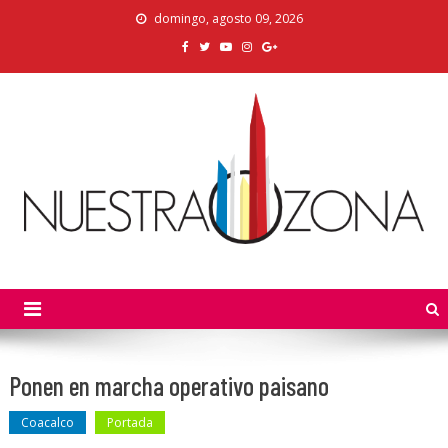
Skip
domingo, agosto 09, 2026
to
content
Nuestra Zona
La Voz de los Colonos
Ponen en marcha operativo paisano
Coacalco
Portada