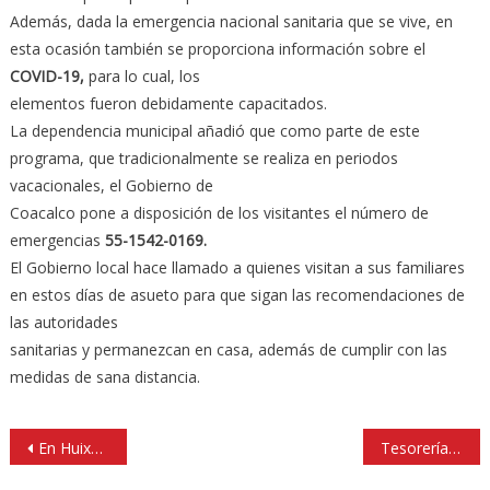
Además, dada la emergencia nacional sanitaria que se vive, en
esta ocasión también se proporciona información sobre el
COVID-19,
para lo cual, los
elementos fueron debidamente capacitados.
La dependencia municipal añadió que como parte de este
programa, que tradicionalmente se realiza en periodos
vacacionales, el Gobierno de
Coacalco pone a disposición de los visitantes el número de
emergencias
55-1542-0169.
El Gobierno local hace llamado a quienes visitan a sus familiares
en estos días de asueto para que sigan las recomendaciones de
las autoridades
sanitarias y permanezcan en casa, además de cumplir con las
medidas de sana distancia.
Navegación
En Huixquilucan el quinto municipio a nivel nacional con mayor aprobación
Tesorería de Atizapán se digitaliza para acercar pagos a los ciudadanos
de