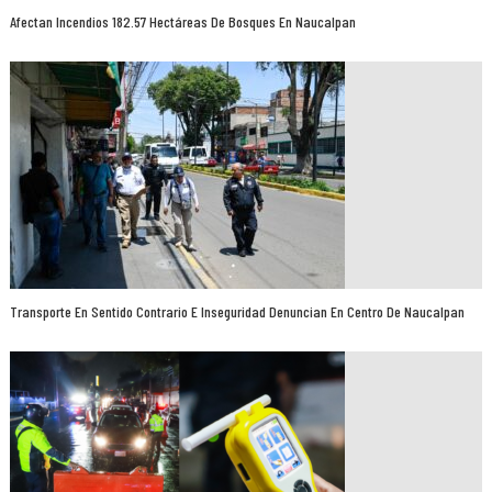
Afectan Incendios 182.57 Hectáreas De Bosques En Naucalpan
Transporte En Sentido Contrario E Inseguridad Denuncian En Centro De Naucalpan