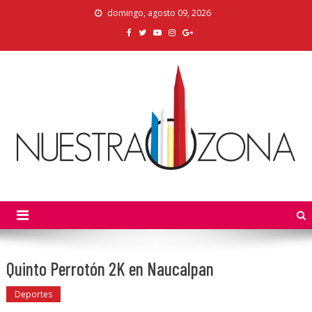
Skip
domingo, agosto 09, 2026
to
content
Nuestra Zona
La Voz de los Colonos
Quinto Perrotón 2K en Naucalpan
Deportes