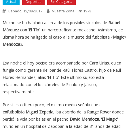
Actual
Deportes
Sin Categoría
Sábado, 12/08/2017
Nuestra Zona
1973
Mucho se ha hablado acerca de los posibles vínculos de
Rafael
Márquez con ‘El Tío
‘, un narcotraficante mexicano. Asimismo, de
última hora se ha ligado el caso a la muerte del futbolista «
Magic»
Mendoza».
​Esa noche el hoy occiso era acompañado por
Caro Urias
, quien
fungía como gerente del bar de Raúl Flores Castro, hijo de Raúl
Flores Hernández, alias ‘El Tío’. Este último sujeto está
relacionado con el los cárteles de Sinaloa y Jalisco,
respectivamente.
Por si esto fuera poco, el mismo medio señala que el
exfutbolista Miguel Zepeda
, iba abordo de la
Range Rover
donde
perdió la vida por balas en el pecho
David Mendoza. ‘El Magic’
murió en un hospital de Zapopan a la edad de 31 años de edad.