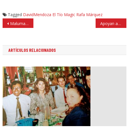
Tagged
DavidMendoza
El Tío
Magic
Rafa Márquez
Navegación
Maluma y Marc Anthony estrenan video de Felices los Cuatro
Apoyan a Rafa Márquez el equipo Rojinegro «Todos somos Márquez»
de
entradas
ARTÍCULOS RELACIONADOS