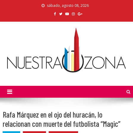
Skip
sábado, agosto 08, 2026
to
content
Nuestra Zona
La Voz de los Colonos
Rafa Márquez en el ojo del huracán, lo
relacionan con muerte del futbolista “Magic”