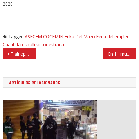
2020.
Tagged
ASECEM
COCEMIN
Erika Del Mazo
Feria del empleo
Cuautitlán Izcalli
victor estrada
Navegación
Tlalnepantla y Atizapán trabajan en coordinación para reforzar la seguridad
En 11 municipios habrá escasez de agua, por fuga en Macrocircuito
de
entradas
ARTÍCULOS RELACIONADOS