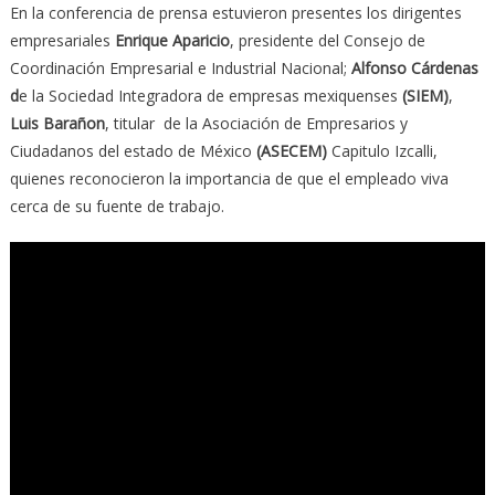
En la conferencia de prensa estuvieron presentes los dirigentes
empresariales
Enrique Aparicio
, presidente del Consejo de
Coordinación Empresarial e Industrial Nacional;
Alfonso Cárdenas
d
e la Sociedad Integradora de empresas mexiquenses
(SIEM)
,
Luis Barañon
, titular de la Asociación de Empresarios y
Ciudadanos del estado de México
(ASECEM)
Capitulo Izcalli,
quienes reconocieron la importancia de que el empleado viva
cerca de su fuente de trabajo.