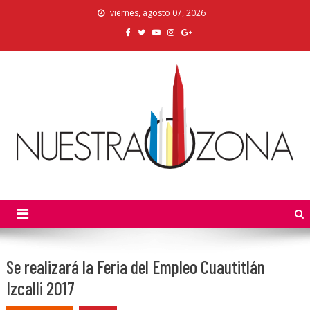
Skip
viernes, agosto 07, 2026
to
content
Nuestra Zona
La Voz de los Colonos
Se realizará la Feria del Empleo Cuautitlán
Izcalli 2017