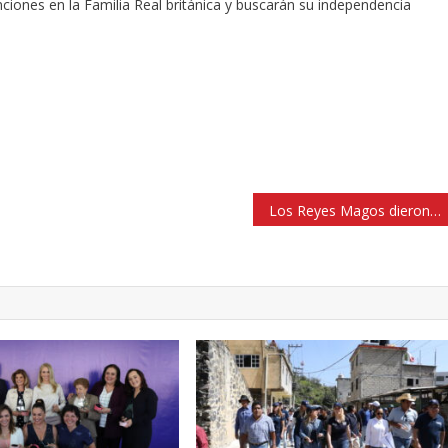
ciones en la Familia Real británica y buscarán su independencia
Los Reyes Magos dieron más de 36 mil regalos a los niños de preescolar y primaria