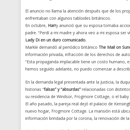
El anuncio no llama la atención después que de los pro
enfrentaban con algunos tabloides británicos.
En octubre,
Harr
y anunció que su esposa tomaba accione
padre. “Perdí a mi madre y ahora veo a mi esposa ser v
Lady Di en un duro comunicado.
Markle demandó al periódico británico
The Mail on Sun
información privada, infracción de los derechos de auto
“Esta propaganda implacable tiene un costo humano, e
hemos seguido adelante, no puedo comenzar a describir
En la demanda legal presentada ante la Justicia, la du
historias “
falsas” y “absurdas”
relacionadas con distinto
su residencia de Windsor, Frogmore Cottage, o el baby
El año pasado, la pareja real dejó el palacio de Kensi
nuevo hogar, Frogmore Cottage. La mansión está ubicada
información brindada por la corona, la renovación de la