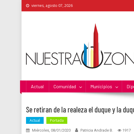
Skip
viernes, agosto 07, 2026
to
content
Nuestra Zona
La Voz de los Colonos
Actual
Comunidad
Municipios
Dip
Se retiran de la realeza el duque y la d
Actual
Portada
Miércoles, 08/01/2020
Patricia Andrade B.
1917