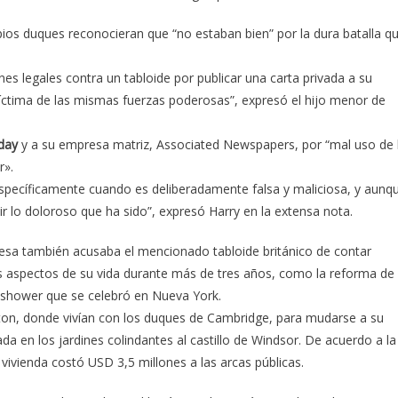
pios duques reconocieran que “no estaban bien” por la dura batalla q
s legales contra un tabloide por publicar una carta privada a su
íctima de las mismas fuerzas poderosas”, expresó el hijo menor de
day
y a su empresa matriz, Associated Newspapers, por “mal uso de 
r».
specíficamente cuando es deliberadamente falsa y maliciosa, y aunq
 lo doloroso que ha sido”, expresó Harry en la extensa nota.
quesa también acusaba el mencionado tabloide británico de contar
s aspectos de su vida durante más de tres años, como la reforma de
 shower que se celebró en Nueva York.
ngton, donde vivían con los duques de Cambridge, para mudarse a su
 en los jardines colindantes al castillo de Windsor. De acuerdo a la
 vivienda costó USD 3,5 millones a las arcas públicas.