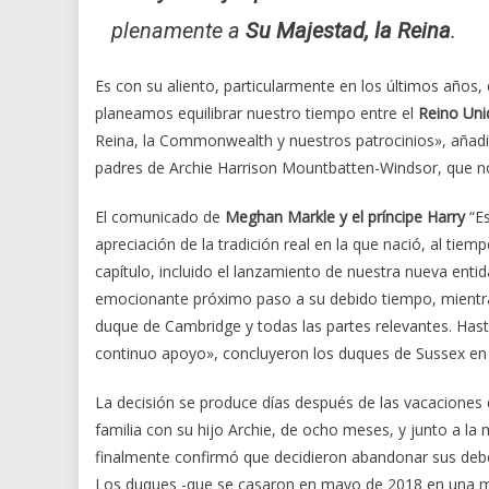
plenamente a
Su Majestad, la Reina
.
Es con su aliento, particularmente en los últimos año
planeamos equilibrar nuestro tiempo entre el
Reino Uni
Reina, la Commonwealth y nuestros patrocinios», añad
padres de Archie Harrison Mountbatten-Windsor, que no l
El comunicado de
Meghan Markle y el príncipe Harry
“Es
apreciación de la tradición real en la que nació, al tie
capítulo, incluido el lanzamiento de nuestra nueva enti
emocionante próximo paso a su debido tiempo, mientra
duque de Cambridge y todas las partes relevantes. Has
continuo apoyo», concluyeron los duques de Sussex en 
La decisión se produce días después de las vacaciones
familia con su hijo Archie, de ocho meses, y junto a la 
finalmente confirmó que decidieron abandonar sus debere
Los duques -que se casaron en mayo de 2018 en una maj