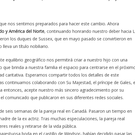
s, que nos sentimos preparados para hacer este cambio. Ahora
do y América del Norte
, continuando honrando nuestro deber hacia 
ieron los duques de Sussex, que en mayo pasado se convirtieron en
leva un título nobiliario.
te equilibrio geográfico nos permitirá criar a nuestro hijo con una
mpo que brinda a nuestra familia el espacio para centrarse en el próxim
dad caritativa. Esperamos compartir todos los detalles de este
s continuamos colaborando con Su Majestad, el príncipe de Gales, e
ta entonces, acepte nuestro más sincero agradecimiento por su
el comunicado que publicaron en sus diferentes redes sociales.
 de seis semanas de la pareja real en Canadá. Pasaron un tiempo en
madre de la ex actriz. Tras muchas especulaciones, la pareja real
s reales y retirarse de la vida pública.
estuosa boda en el castillo de Windsor- habían decidido pasar las