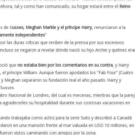
eal. Ahora, tal y como han comunicado, su hogar estará entre el
Reino
s de S
ussex, Meghan Markle y el príncipe Harry
, renunciaron a la
ramente independientes
”
or las duras críticas que reciben de la prensa por sus excesivos
incluso se negaron a revelar dónde nació su hijo Archie y quiénes era
noció que
no estaba bien por los comentarios en su contra
, y Harry
 el príncipe William. Aunque fueron apodados los “Fab Four” (Cuatro
y y Meghan separaron su fundación real el año pasado. Harry y
 Sussex.
tro Nacional de Londres, del cual es mecenas, mientras que la parej
a agradecerles su hospitalidad durante sus costosas vacaciones en
ando trabajaba como actriz para la serie Suits y describió a Canadá
daron en una mansión frente al mar valuada en USD 10 millones, en
y fueron vistos caminando con amigos por la zona.