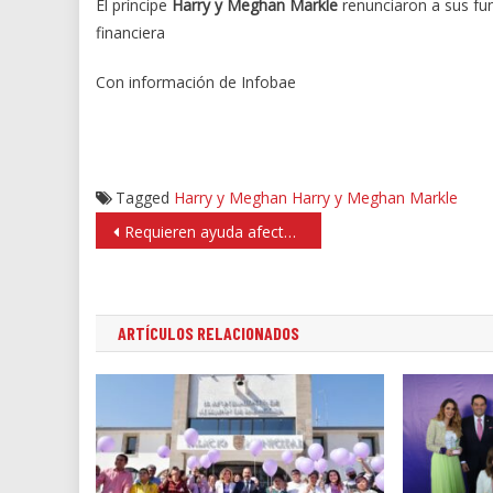
El príncipe
Harry y Meghan Markle
renunciaron a sus fun
financiera
Con información de Infobae
Tagged
Harry y Meghan
Harry y Meghan Markle
Navegación
Requieren ayuda afectados por incendio en recicladora
de
entradas
ARTÍCULOS RELACIONADOS