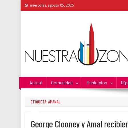
Skip
miércoles, agosto 05, 2026
to
content
Nuestra Zona
La Voz de los Colonos
Actual
Comunidad
Municipios
Dip
ETIQUETA:
AMANAL
George Clooney y Amal recibier