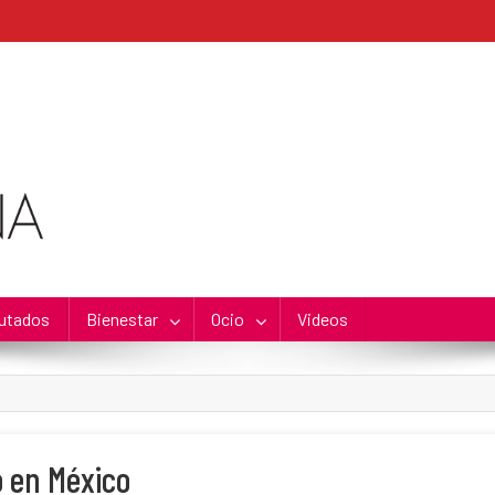
utados
Bienestar
Ocio
Videos
o en México