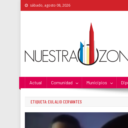
Skip
sábado, agosto 08, 2026
to
content
Nuestra Zona
La Voz de los Colonos
Actual
Comunidad
Municipios
Dip
ETIQUETA:
EULALIO CERVANTES