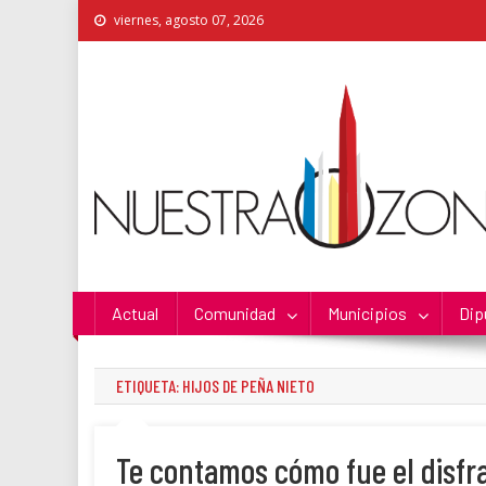
Skip
viernes, agosto 07, 2026
to
content
Nuestra Zona
La Voz de los Colonos
Actual
Comunidad
Municipios
Dip
ETIQUETA:
HIJOS DE PEÑA NIETO
Te contamos cómo fue el disfra