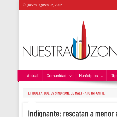
Skip
jueves, agosto 06, 2026
to
content
Nuestra Zona
La Voz de los Colonos
Actual
Comunidad
Municipios
Dip
ETIQUETA:
QUÉ ES SÍNDROME DE MALTRATO INFANTIL
Indignante: rescatan a menor e