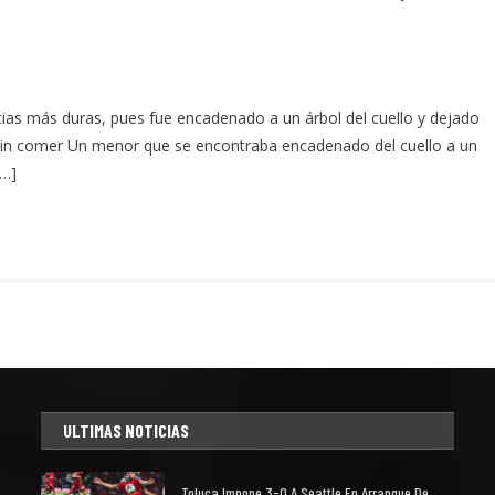
cias más duras, pues fue encadenado a un árbol del cuello y dejado
s sin comer Un menor que se encontraba encadenado del cuello a un
[…]
ULTIMAS NOTICIAS
Toluca Impone 3-0 A Seattle En Arranque De