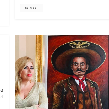
Más...
zá
el