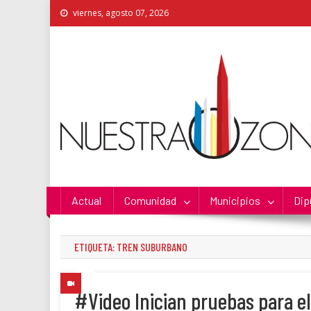
Skip
viernes, agosto 07, 2026
to
content
Nuestra Zona
La Voz de los Colonos
Actual
Comunidad
Municipios
Dip
ETIQUETA:
TREN SUBURBANO
#Video Inician pruebas para e