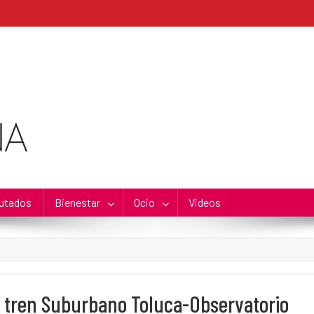
utados
Bienestar
Ocio
Videos
l tren Suburbano Toluca-Observatorio